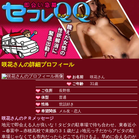
咲花さんの詳細プロフィール
お名前
咲花さん
ご年齢
31歳
ご住所
長野県
体型
普通
性格
世話好き
希望関係
メル友・恋人
咲花さんのＰＲメッセージ
地元で即会える人が良いな！タピタの駐車場で待ち合わせ。東春近小
→春富中→赤穂高校で未婚の３１歳だよ♪地元っ子だからアピタの駐
車場じゃなくても市内だったらどこでも行けるよ。早めに会えるのが