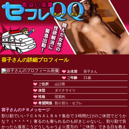
容子さんの詳細プロフィール
お名前
容子さん
ご年齢
21歳
ご住所
山口県
体型
ダイナマイツ
性格
現実的
希望関係
割り切り・セフレ
容子さんのＰＲメッセージ
割り勘でいい？ＣＡＮＡＬＢＡＹ集合で３時間だけのご休憩でどうか
な？（＊＾＾＊）奢るのも奢られるのも好きじゃないし、割り勘で良
かったら速攻こうどうしちゃうよ☆貴方の『ご休憩』できる日を教え