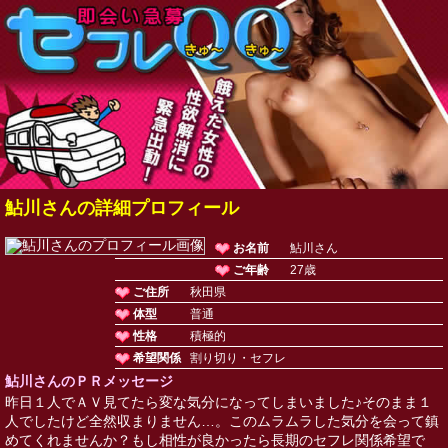
鮎川さんの詳細プロフィール
お名前
鮎川さん
ご年齢
27歳
ご住所
秋田県
体型
普通
性格
積極的
希望関係
割り切り・セフレ
鮎川さんのＰＲメッセージ
昨日１人でＡＶ見てたら変な気分になってしまいました♪そのまま１
人でしたけど全然収まりません…。このムラムラした気分を会って鎮
めてくれませんか？もし相性が良かったら長期のセフレ関係希望で