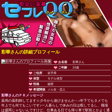
彩華さんの詳細プロフィール
お名前
彩華さん
ご年齢
24歳
ご住所
岩手県
体型
モデル体型
性格
秘密
希望関係
メル友・恋人
彩華さんのＰＲメッセージ
薬局の薬剤師してます☆彡今から遊びませんか～♪年下でもタメでも
年上でも何でもこいです♪一人暮らしで休みの日は暇してるし、職場
は盛岡じゃないんですけど、仕事ある日でも帰り車で駅前とかよく通