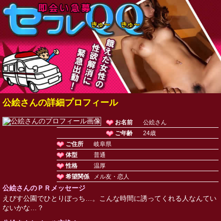
公絵さんの詳細プロフィール
お名前
公絵さん
ご年齢
24歳
ご住所
岐阜県
体型
普通
性格
温厚
希望関係
メル友・恋人
公絵さんのＰＲメッセージ
えびす公園でひとりぼっち…。こんな時間に誘ってくれる人なんてい
ないかな…？