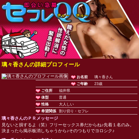
璃々香さんの詳細プロフィール
お名前
璃々香さん
ご年齢
23歳
ご住所
福井県
体型
普通
性格
大人しい
希望関係
割り切り・セフレ
璃々香さんのＰＲメッセージ
見ないと損するよ（笑）フリーセックス券だからね♪先着１名のみ。
決まったら掲示板消しちゃうから♪そのつもりでヨロシク♪