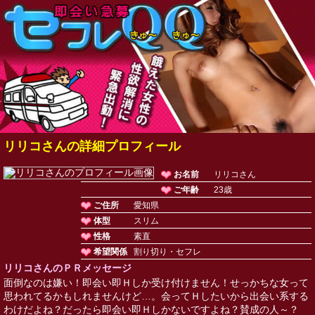
リリコさんの詳細プロフィール
お名前
リリコさん
ご年齢
23歳
ご住所
愛知県
体型
スリム
性格
素直
希望関係
割り切り・セフレ
リリコさんのＰＲメッセージ
面倒なのは嫌い！即会い即Ｈしか受け付けません！せっかちな女って
思われてるかもしれませんけど…。会ってＨしたいから出会い系する
わけだよね？だったら即会い即Ｈしかないですよね？賛成の人～？