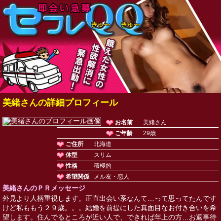
美緒さんの詳細プロフィール
お名前
美緒さん
ご年齢
29歳
ご住所
北海道
体型
スリム
性格
積極的
希望関係
メル友・恋人
美緒さんのＰＲメッセージ
外見より人柄重視します。正直出会い系なんて…って思ってたんです
けど私ももう２９歳。。。結婚を前提にした真面目なお付き合いを希
望します。住んでるところが近い人で、できれば年上の方…お返事待