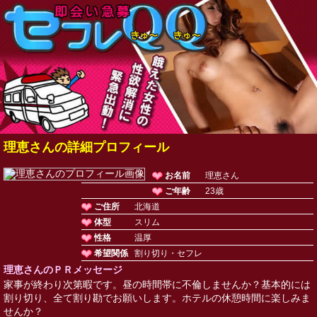
理恵さんの詳細プロフィール
お名前
理恵さん
ご年齢
23歳
ご住所
北海道
体型
スリム
性格
温厚
希望関係
割り切り・セフレ
理恵さんのＰＲメッセージ
家事が終わり次第暇です。昼の時間帯に不倫しませんか？基本的には
割り切り、全て割り勘でお願いします。ホテルの休憩時間に楽しみま
せんか？