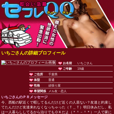
いちごさんの詳細プロフィール
お名前
いちごさん
ご年齢
19歳
ご住所
千葉県
体型
普通
性格
頑張り屋
希望関係
メル友・恋人
いちごさんのＰＲメッセージ
今、西船の駅近くで暇してるんだけど近くの人居ない？友達と約束し
てたんだけど友達来れなくなっちゃった（Ｔ＿Ｔ）明日休みだし、私
は一人暮らししてるから泊りでもＯＫだよ（＊＾－＾＊）一人で家に