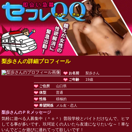
梨歩さんの詳細プロフィール
お名前
梨歩さん
ご年齢
19歳
ご住所
山口県
体型
普通
性格
積極的
希望関係
メル友・恋人
梨歩さんのＰＲメッセージ
気軽に遊べる人募集中（＾ｏ＾）普段学校とバイトだけなんで、ヒマ
してる事が多いです。玖珂近くの人いたら友達になりたいな～！車な
いんでどこか遊びに連れてって欲しいです！